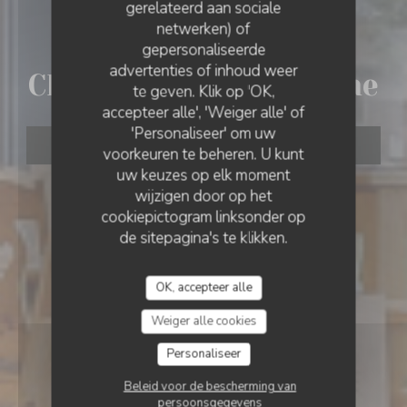
gerelateerd aan sociale
netwerken) of
•
LILLE
gepersonaliseerde
CH'TI CHARIVARI - LOMME
advertenties of inhoud weer
Ch'ti Charivari - Lomme
te geven. Klik op 'OK,
accepteer alle', 'Weiger alle' of
'Personaliseer' om uw
RESERVEER EEN TAFEL
voorkeuren te beheren. U kunt
uw keuzes op elk moment
wijzigen door op het
cookiepictogram linksonder op
de sitepagina's te klikken.
OK, accepteer alle
Weiger alle cookies
Personaliseer
Beleid voor de bescherming van
persoonsgegevens