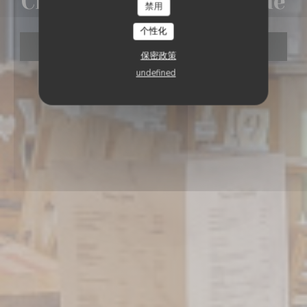
Ch'ti Charivari - Lomme
禁用
个性化
预订餐位
保密政策
undefined