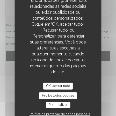
funcionalidades (por exemplo,
relacionadas às redes sociais)
ou exibir publicidade ou
conteúdos personalizados.
CH'TI CHARIVARI - LOMME
Clique em 'OK, aceitar tudo',
De acordo com a legislação de proteção de dados, tem o direito de se opor a
'Recusar tudo' ou
comunicações de marketing. Pode registar-se na Lista Robinson através de
robinson.pt
.
'Personalizar' para gerenciar
Para mais informações sobre o tratamento dos seus dados, consulte a nossa
política de
suas preferências. Você pode
privacidade
.
alterar suas escolhas a
qualquer momento clicando
no ícone de cookie no canto
inferior esquerdo das páginas
do site.
OK, aceitar tudo
Proíbe todos cookies
INFORMAÇÕES GERAIS
Personalizar
Política de proteção de dados pessoais