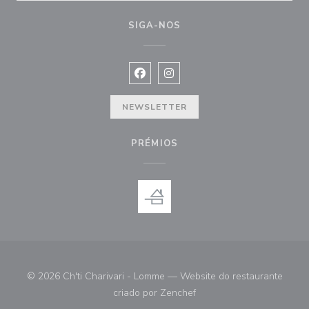
SIGA-NOS
Facebook ((abre numa nova janela))
Instagram ((abre numa nova ja
NEWSLETTER
PRÉMIOS
© 2026 Ch'ti Charivari - Lomme — Website do restaurante
((abre numa nova janela))
criado por
Zenchef