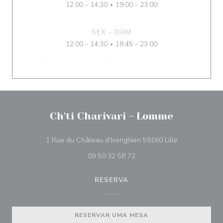
12:00 - 14:30
19:00 - 23:00
•
SEX
-
DOM
12:00 - 14:30
18:45 - 23:00
•
Ch'ti Charivari - Lomme
((abre numa no
1 Rue du Château d'Isenghien 59160 Lille
09 50 32 58 72
RESERVA
RESERVAR UMA MESA