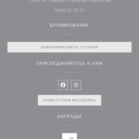
((открывается
1 Rue du Château d'Isenghien 59160 Lille
09 50 32 58 72
БРОНИРОВАНИЕ
ЗАБРОНИРОВАТЬ СТОЛИК
ПРИСОЕДИНЯЙТЕСЬ К НАМ
Facebook ((открывается в новом 
Instagram ((открывается в н
НОВОСТНАЯ РАССЫЛКА
НАГРАДЫ